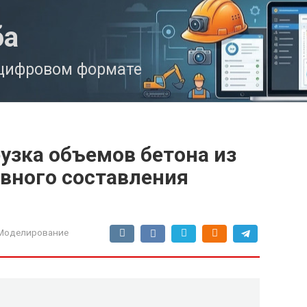
ба
 цифровом формате
узка объемов бетона из
вного составления
-Моделирование