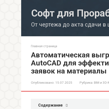
Перейти
к
Софт для Прора
контенту
От чертежа до акта сдачи в
Главная страница
Автоматическая выгр
AutoCAD для эффекти
заявок на материалы
Опубликовано:
15.07.2025
Рубрика:
BIM и 3D
Содержание