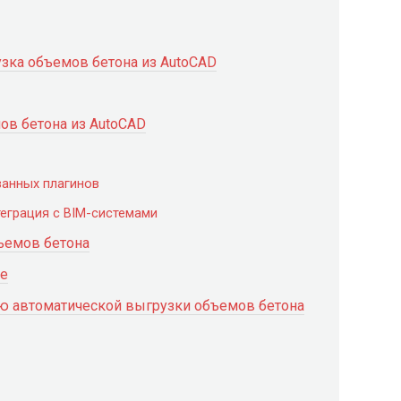
зка объемов бетона из AutoCAD
в бетона из AutoCAD
ванных плагинов
теграция с BIM-системами
ъемов бетона
ие
ю автоматической выгрузки объемов бетона