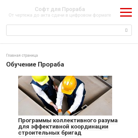
Перейти
Софт для Прораба
к
От чертежа до акта сдачи в цифровом формате
контенту
Поиск:
Главная страница
Обучение Прораба
Программы коллективного разума
для эффективной координации
строительных бригад