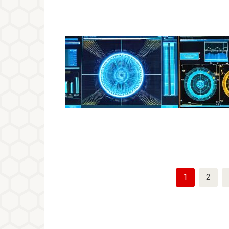
Пагинация
1
2
записей