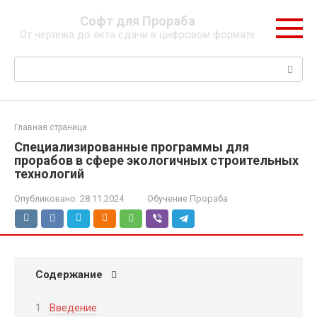
Перейти
Софт для Прораба
к
От чертежа до акта сдачи в цифровом формате
контенту
Поиск:
Главная страница
Специализированные программы для
прорабов в сфере экологичных строительных
технологий
Опубликовано:
28.11.2024
Обучение Прораба
Содержание
Введение